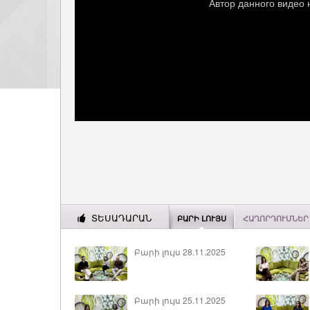
ՏԵՍԱԴԱՐԱՆ
ԲԱՐԻ ԼՈՒՅՍ
ՀԱՂՈՐԴՈՒՄՆԵՐ
Բարի լույս 28.11.2025
Բարի լույս 25.11.2025