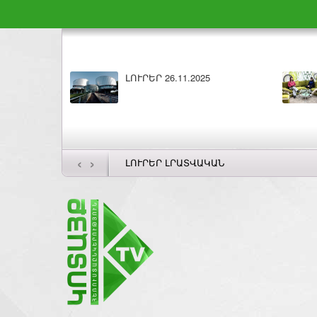
ԼՈՒՐԵՐ 26.11.2025
‹
›
ԼՈՒՐԵՐ ԼՐԱՏՎԱԿԱՆ