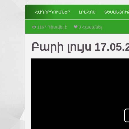
ՀԱՂՈՐԴՈՒՄՆԵՐ
ԼՐԱՀՈՍ
ՏԵՍԱՆՅՈՒ
1167 Դիտվել է
3 Հավանել
Բարի լույս 17.05.