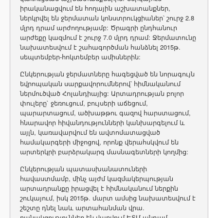
իրականացվում են հողային աշխատանքներ,
ներկրվել են ջերմատան կոնստրուկցիաներ՝ շուրջ 2.8
մլրդ դրամ արժողությամբ: Ծրագրի ընդհանուր
արժեքը կազմում է շուրջ 7.0 մլրդ դրամ: Ջերմատունը
նախատեսվում է շահագործման հանձնել 2015թ.
սեպտեմբեր-հոկտեմբեր ամիսներին:
Ընկերության ջերմատները հագեցված են նորագույն
եվրոպական սարքավորումներով՝ հիմնականում
ներմուծված Հոլանդիայից: Արտադրության բոլոր
փուլերը` ջեռուցում, բույսերի աճեցում,
պարարտացում, ածխաթթու գազով հարստացում,
հնարավոր հիվանդությունների կանխարգելում և
այլն, կառավարվում են ավտոմատացված
համակարգերի միջոցով, որոնք վերահսկվում են
արտերկրի բարձրակարգ մասնագետների կողմից:
Ընկերության պատասխանատուների
հավաստմամբ, մինչ այժմ կազմակերպության
արտադրանքը իրացվել է հիմնականում ներքին
շուկայում, իսկ 2015թ. մարտ ամսից նախատեսվում է
շեշտը դնել նաև արտահանման վրա.
բանակցություններ են վարվում ԵՏՄ անդամ