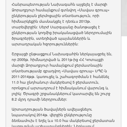
Հանրապետության Նախագահն այցելել է մարզի
Ձորաղբյուր համայնքում գտնվող «Մավաս գրուպ»
ընկերության ջերմոցային տնտեսություն, որի
հիմնարկեքին մասնակցել է դեռևս 2013թ.
տարեվերջին: Սերժ Սարգսյանը ծանոթացել է
ընկերության կողմից իրականացված ներդրումային
ծրագրերին, ստեղծված պայմաններին և
արտադրական հզորություններին:
Շրջայցի ընթացքում Նախագահին ներկայացրել են,
որ 2005թ. հիմնադրված և 2011թ-ից ՀՀ Կոտայքի
մարզի Ձորաղբյուր համայնքում ջերմատնային
տնտեսությամբ զբաղվող «Մավաս գրուպ» ՍՊԸ-ն
2011-2014թթ. կառուցել և շահագործման է հանձնել
11.0 հա ընդհանուր մակերեսով 5 ջերմատուն,
որոնցում արտադրում է հիմնականում վարունգ և
լոլիկ: Ծրագրի շրջանակներում կատարվել են շուրջ
8.2 մլրդ դրամի ներդրումներ:
Արտադրության ծավալներն ավելացնելու
նպատակով 2014թ. վերջին ընկերությունը
ձեռնամուխ է եղել ևս 10.0 հա մակերեսով ջերմատան
կառուցման աշխատանքներին: Ներկայում