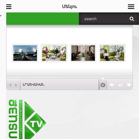
Մենյու
‹
›
ԼՐԱՏՎԱԿԱՆ