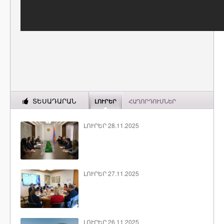
ՏԵՍԱԴԱՐԱՆ
ԼՈՒՐԵՐ
ՀԱՂՈՐԴՈՒՄՆԵՐ
ԼՈՒՐԵՐ 28.11.2025
ԼՈՒՐԵՐ 27.11.2025
ԼՈՒՐԵՐ 26.11.2025