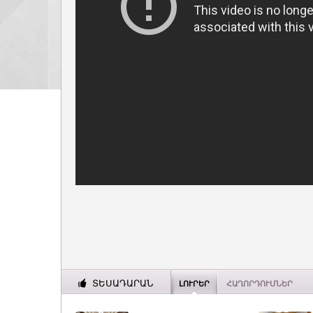
ՏԵՍԱԴԱՐԱՆ
ԼՈՒՐԵՐ
ՀԱՂՈՐԴՈՒՄՆԵՐ