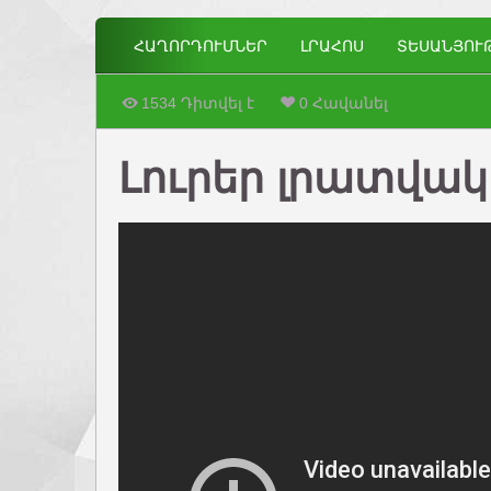
ՀԱՂՈՐԴՈՒՄՆԵՐ
ԼՐԱՀՈՍ
ՏԵՍԱՆՅՈՒ
1534 Դիտվել է
0 Հավանել
Լուրեր լրատվակա