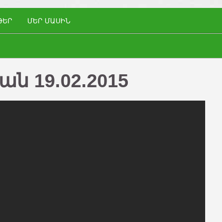
ԹԵՐ
ՄԵՐ ՄԱՍԻՆ
ն 19.02.2015