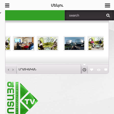
Մենյու
‹
›
ԼՐԱՏՎԱԿԱՆ