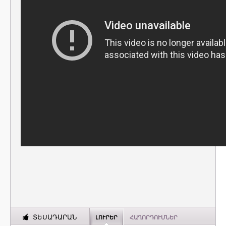
ՏԵՍԱԴԱՐԱՆ
ԼՈՒՐԵՐ
ՀԱՂՈՐԴՈՒՄՆԵՐ