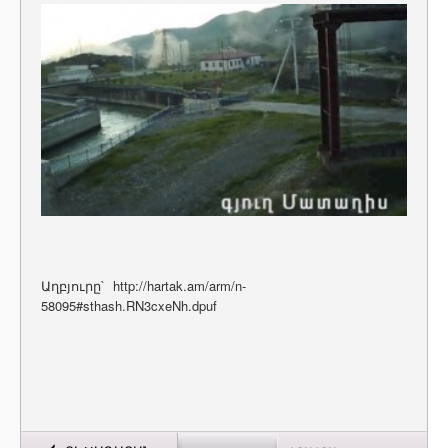
Աղբյուրը` http://hartak.am/arm/n-
58095#sthash.RN3cxeNh.dpuf