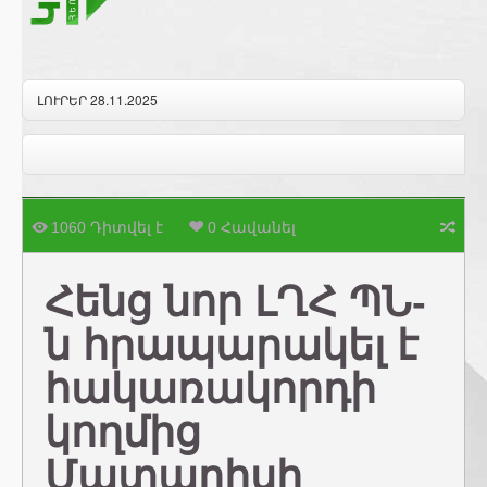
ԼՈՒՐԵՐ 28.11.2025
1060 Դիտվել է
0 Հավանել
Հենց նոր ԼՂՀ ՊՆ-
ն հրապարակել է
հակառակորդի
կողմից
Մատաղիսի