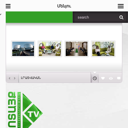
Մենյու
‹
›
ԼՐԱՏՎԱԿԱՆ