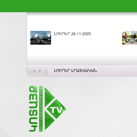
ԼՈՒՐԵՐ 26.11.2025
‹
›
ԼՈՒՐԵՐ ԼՐԱՏՎԱԿԱՆ