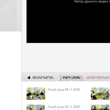
ՏԵՍԱԴԱՐԱՆ
ԲԱՐԻ ԼՈՒՅՍ
ՀԱՂՈՐԴՈՒՄՆԵՐ
Բարի լույս 28.11.2025
Բարի լույս 25.11.2025