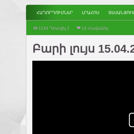
ՀԱՂՈՐԴՈՒՄՆԵՐ
ԼՐԱՀՈՍ
ՏԵՍԱՆՅՈՒ
1143 Դիտվել է
13 Հավանել
Բարի լույս 15.04.