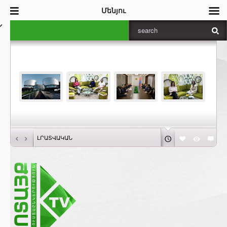
Մենյու
‹
›
ԼՐԱՏՎԱԿԱՆ