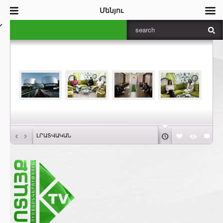
Մենյու
‹
›
ԼՐԱՏՎԱԿԱՆ