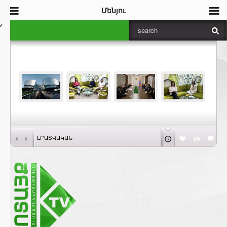
Մենյու
‹
›
ԼՐԱՏՎԱԿԱՆ