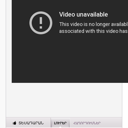
ՏԵՍԱԴԱՐԱՆ
ԼՈՒՐԵՐ
ՀԱՂՈՐԴՈՒՄՆԵՐ