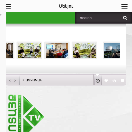
Մենյու
‹
›
ԼՐԱՏՎԱԿԱՆ