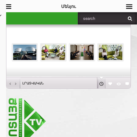
Մենյու
‹
›
ԼՐԱՏՎԱԿԱՆ