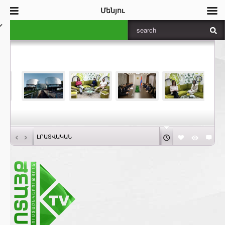
Մենյու
‹
›
ԼՐԱՏՎԱԿԱՆ