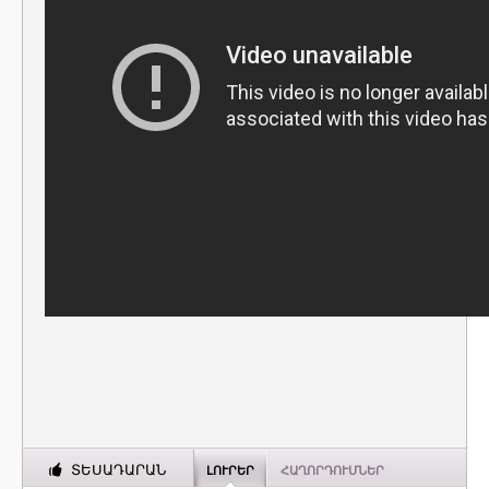
ՏԵՍԱԴԱՐԱՆ
ԼՈՒՐԵՐ
ՀԱՂՈՐԴՈՒՄՆԵՐ