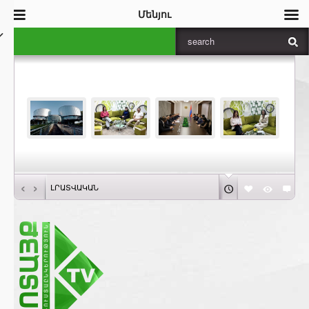
Մենյու
‹
›
ԼՐԱՏՎԱԿԱՆ