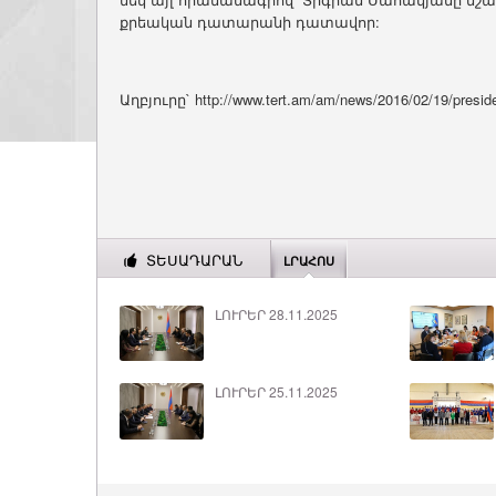
քրեական դատարանի դատավոր:
Աղբյուրը` http://www.tert.am/am/news/2016/02/19/presid
ՏԵՍԱԴԱՐԱՆ
ԼՐԱՀՈՍ
ԼՈՒՐԵՐ 28.11.2025
ԼՈՒՐԵՐ 25.11.2025