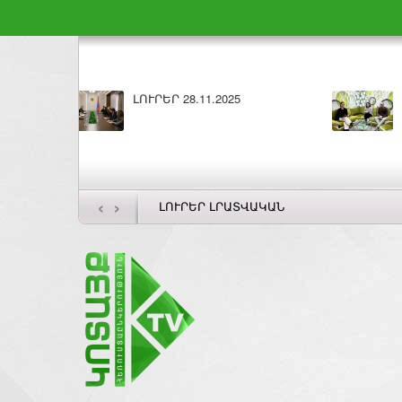
Բարի լույս 27.11.2025
‹
›
ԼՈՒՐԵՐ ԼՐԱՏՎԱԿԱՆ