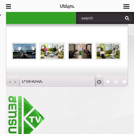
Մենյու
‹
›
ԼՐԱՏՎԱԿԱՆ