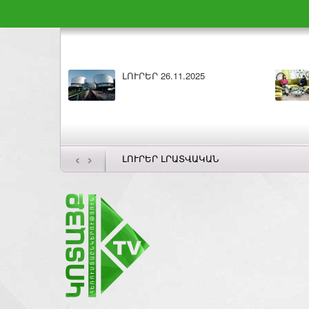
ԼՈՒՐԵՐ 26.11.2025
‹
›
ԼՈՒՐԵՐ ԼՐԱՏՎԱԿԱՆ