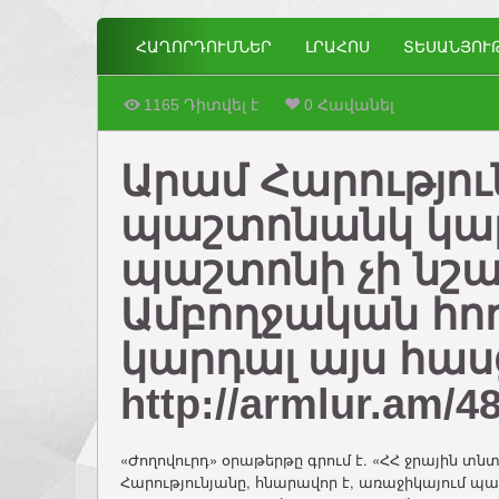
ՀԱՂՈՐԴՈՒՄՆԵՐ
ԼՐԱՀՈՍ
ՏԵՍԱՆՅՈՒ
1165 Դիտվել է
0 Հավանել
Արամ Հարությու
պաշտոնանկ կարվ
պաշտոնի չի նշա
Ամբողջական հո
կարդալ այս հաս
http://armlur.am/4
«Ժողովուրդ» օրաթերթը գրում է. «ՀՀ ջրային 
Հարությունյանը, հնարավոր է, առաջիկայում պա