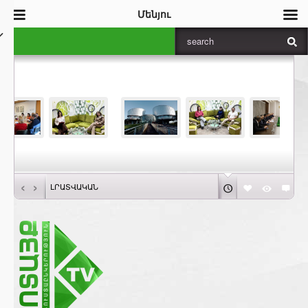
Մենյու
‹
›
ԼՐԱՏՎԱԿԱՆ