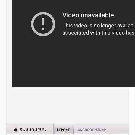
ՏԵՍԱԴԱՐԱՆ
ԼՈՒՐԵՐ
ՀԱՂՈՐԴՈՒՄՆԵՐ