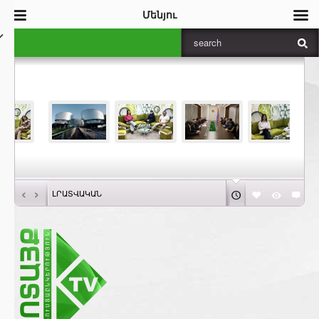
Մենյու
‹
›
ԼՐԱՏՎԱԿԱՆ