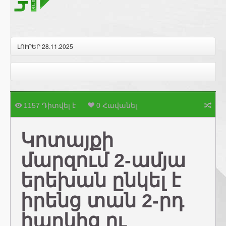
ԼՈՒՐԵՐ 28.11.2025
1157 Դիտվել է
0 Հավանել
Կոտայքի
մարզում 2-ամյա
երեխան ընկել է
իրենց տան 2-րդ
հարկից ու