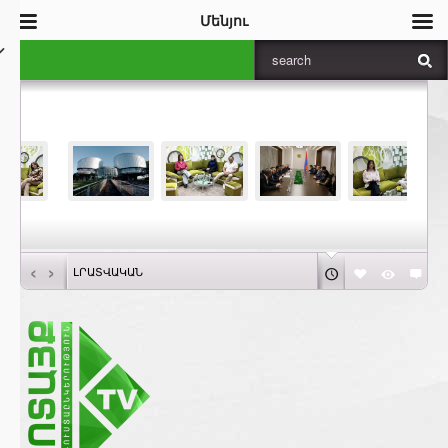
Մենյու
‹
›
ԼՐԱՏՎԱԿԱՆ