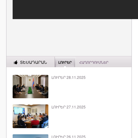
ՏԵՍԱԴԱՐԱՆ
ԼՈՒՐԵՐ
ՀԱՂՈՐԴՈՒՄՆԵՐ
ԼՈՒՐԵՐ 28.11.2025
ԼՈՒՐԵՐ 27.11.2025
ԼՈՒՐԵՐ 26.11.2025