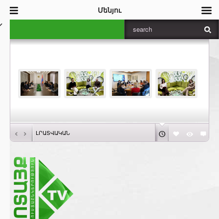
Մենյու
‹
›
ԼՐԱՏՎԱԿԱՆ