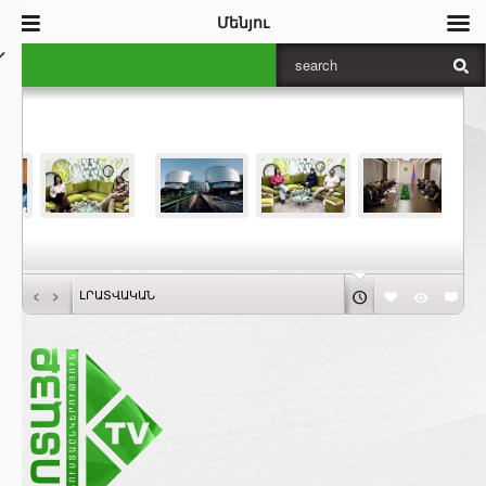
Մենյու
‹
›
ԼՐԱՏՎԱԿԱՆ