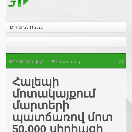
ԼՈՒՐԵՐ 28.11.2025
1035 Դիտվել է
0 Հավանել
Հալեպի
մոտակայքում
մարտերի
պատճառով մոտ
50.000 սիրիացի