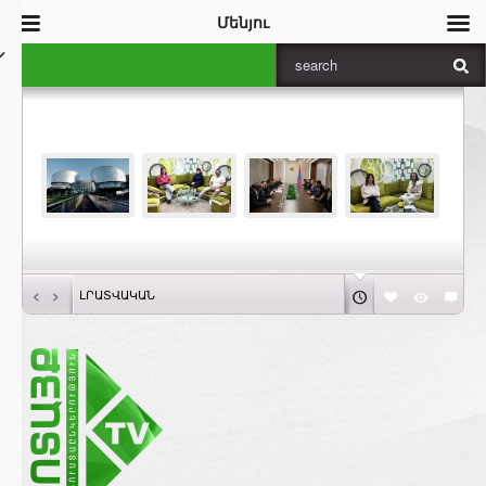
Մենյու
‹
›
ԼՐԱՏՎԱԿԱՆ