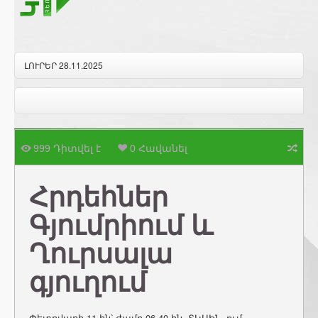
ԼՈՒՐԵՐ 28.11.2025
999 Դիտվել է
0 Հավանել
Հրդեհներ
Գյումրիում և
Ղուրսալա
գյուղում
Փետրվարի 11-ին՝ ժամը 06.40-ին, ՏԿԱԻՆ–ում