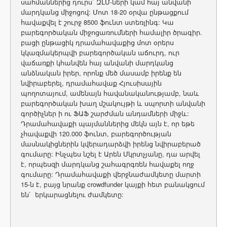
սահմաններից դուրս` ԶԼՄ-ների կամ հայ անվանի
մարդկանց միջոցով: Մոտ 18-20 օրվա ընթացքում
հավաքվել է շուրջ 8500 ֆունտ ստեռլինգ: Կա
բարեգործական միջոցառումների համալիր ծրագիր.
բացի ընթացիկ դրամահավաքից մոտ օրերս
կկազմակերպվի բարեգործական աճուրդ, ուր
վաճառքի կհանվեն հայ անվանի մարդկանց
անձնական իրեր, որոնք մեծ մասամբ իրենք են
նվիրաբերել, դրամահավաք Հյուսիսային
պողոտայում, ամենայն հավանականությամբ, նաև
բարեգործական խաղ մշակույթի և սպորտի անվանի
գործիչներ ի ու ՖԱՖ շարժման անդամների միջև:
Դրամահավաքի պայմաններից մեկն այն է, որ եթե
չհավաքվի 120.000 ֆունտ, բարեգործության
մասնակիցներին կվերադարձվի իրենց նվիրաբերած
գումարը: Ինչպես նշել է Արեն Մկրտչյանը, դա արվել
է, որպեսզի մարդկանց շահագրգռեն հավաքել ողջ
գումարը: Դրամահավաքի վերջնաժամկետը մարտի
15-ն է, բայց նրանք crowdfunder կայքի հետ բանակցում
են` երկարացնելու ժամկետը: