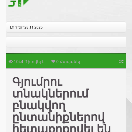
ԼՈՒՐԵՐ 28.11.2025
1044 Դիտվել է
0 Հավանել
Գյումրու
տնակներում
բնակվող
ընտանիքներով
հետաքրքրվել են