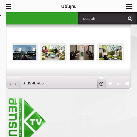
Մենյու
‹
›
ԼՐԱՏՎԱԿԱՆ