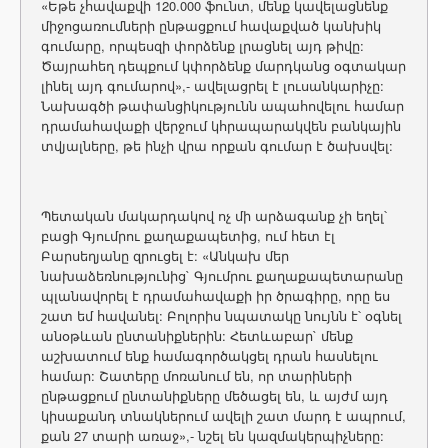
«Եթե չհավաքվի 120.000 ֆունտ, մենք կավելացնենք
միջոցառումների ընթացքում հավաքված կանխիկ
գումարը, որպեսզի փորձենք լրացնել այդ թիվը:
Ծայրահեղ դեպքում կփորձենք մարդկանց օգտակար
լինել այդ գումարով»,- ավելացրել է լուսանկարիչը:
Նախագծի թափանցիկությունն ապահովելու համար
դրամահավաքի վերջում կհրապարակվեն բանկային
տվյալները, թե ինչի վրա որքան գումար է ծախսվել:
Պետական մակարդակով ոչ մի արձագանք չի եղել՝
բացի Գյումրու քաղաքապետից, ում հետ էլ
Բարսեղյանը զրուցել է: «Անկախ մեր
նախաձեռնությունից` Գյումրու քաղաքապետարանը
պլանավորել է դրամահավաքի իր ծրագիրը, որը ես
շատ եմ հավանել: Բոլորիս նպատակը նույնն է՝ օգնել
անօթևան ընտանիքներին: Հետևաբար` մենք
աշխատում ենք համագործակցել դրան հասնելու
համար: Շատերը մոռանում են, որ տարիների
ընթացքում ընտանիքները մեծացել են, և այժմ այդ
կիսաքանդ տնակներում ավելի շատ մարդ է ապրում,
քան 27 տարի առաջ»,- նշել են կազմակերպիչները: