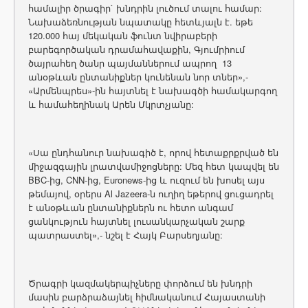
համալիր ծրագիր` խնդրին լուծում տալու համար:
Նախաձեռնության նպատակը հետևյալն է. եթե
120.000 հայ մեկական ֆունտ նվիրաբերի
բարեգործական դրամահավաքին, Գյումրիում
ծայրահեղ ծանր պայմաններում ապրող 13
անօթևան ընտանիքներ կունենան նոր տներ»,-
«Արմենպրես»-ին հայտնել է նախագծի համակարգող
և համահեղինակ Արեն Մկրտչյանը:
«Սա ընդհանուր նախագիծ է, որով հետաքրքրված են
միջազգային լրատվամիջոցները: Մեզ հետ կապվել են
BBC-ից, CNN-ից, Euronews-ից և ուզում են խոսել այս
թեմայով, օրերս Al Jazeera-ն ուղիղ եթերով ցուցադրել
է անօթևան ընտանիքներն ու հետո անգամ
ցանկություն հայտնել լուսանկարչական շարք
պատրաստել»,- նշել է Հայկ Բարսեղյանը:
Ծրագրի կազմակերպիչները փորձում են խնդրի
մասին բարձրաձայնել հիմնականում Հայաստանի