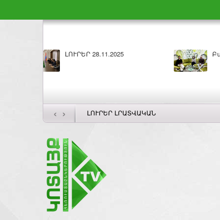
Բարի լույս 27.11.2025
ԼՈՒՐԵՐ 26.11.2025
‹
›
ԼՈՒՐԵՐ ԼՐԱՏՎԱԿԱՆ