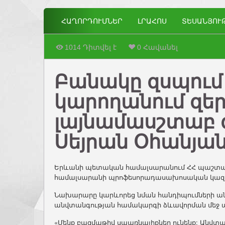
ՀԱՂՈՐԴՈՒՄՆԵՐ
ԼՐԱՀՈՍ
ՏԵՍԱՆՅՈՒ
1014 Դիտվել է
0 Հավանել
Բանակը զսպում
կարողանում զեր
լայնամասշտաբ գ
Սեյրան Օհանյա
Երևանի պետական համալսարանում ՀՀ պաշտպա
համալսարանի պրոֆեսորադասախոսական կազմի 
Նախարարը կարևորեց նման հանդիպումների անց
անվտանգության համակարգի ձևավորման մեջ ա
«Մենք բազմաթիվ սպառնալիքներ ունենք: Անվտա