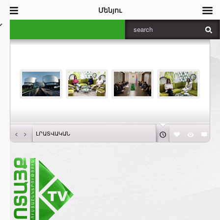
Մենյու
‹
›
ԼՐԱՏՎԱԿԱՆ