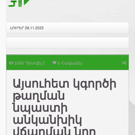
ԼՈՒՐԵՐ 28.11.2025
1056 Դիտվել է
0 Հավանել
Այսուհետ կգործի
թաղման
նպաստի
անկանխիկ
վճարման նոր