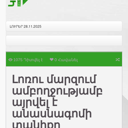
ԼՈՒՐԵՐ 28.11.2025
1075 Դիտվել է
0 Հավանել
Լոռու մարզում
ամբողջությամբ
այրվել է
անասնագոմի
տանիքը