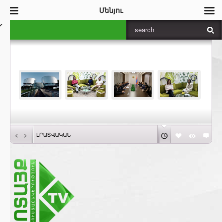
Մենյու
‹
›
ԼՐԱՏՎԱԿԱՆ