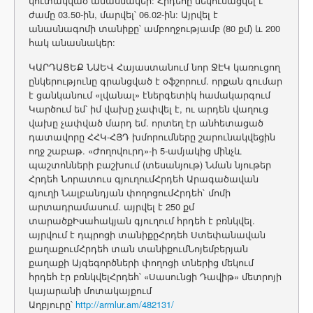
կուտակված անասնակեր: Հրդեհը մեկուսացվել է
ժամը 03.50-ին, մարվել՝ 06.02-ին: Այրվել է
անասնագոմի տանիքը՝ ամբողջությամբ (80 քմ) և 200
հակ անասնակեր:
ԿԱՐԴԱՑԵՔ ՆԱԵՎ Հայաստանում նոր ՋԷԿ կառուցող
ընկերությունը գրանցված է օֆշորում. որքան գումար
է ցանկանում «լվանալ» էներգետիկ համակարգում
Կարծում եմ՝ իմ վախը չափվել է, ու արդեն վաղուց
վախը չափված մարդ եմ. որտեղ էր անհետացած
դատավորը ՀՀԿ-ՀՅԴ խմորումները շարունակվեցին
ողջ շաբաթ. «Ժողովուրդ»-ի 5-ամյակից մինչև
պաշտոնների բաշխում (տեսանյութ) Նման նյութեր
Հրդեհ Նորատուս գյուղումՀրդեհ Արագածավան
գյուղի Նալբանդյան փողոցումՀրդեհ` մոմի
արտադրամասում. այրվել է 250 քմ
տարածքԻսահակյան գյուղում հրդեհ է բռնկվել.
այրվում է դպրոցի տանիքըՀրդեհ Ստեփանավան
քաղաքումՀրդեհ տան տանիքումՆոյեմբերյան
քաղաքի Այգեգործների փողոցի տներից մեկում
հրդեհ էր բռնկվելՀրդեհ՝ «Սասունցի Դավիթ» մետրոյի
կայարանի մոտակայքում
Աղբյուրը՝
http://armlur.am/482131/