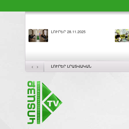
ԼՈՒՐԵՐ 27.11.2025
Բարի լույ
‹
›
ԼՈՒՐԵՐ ԼՐԱՏՎԱԿԱՆ