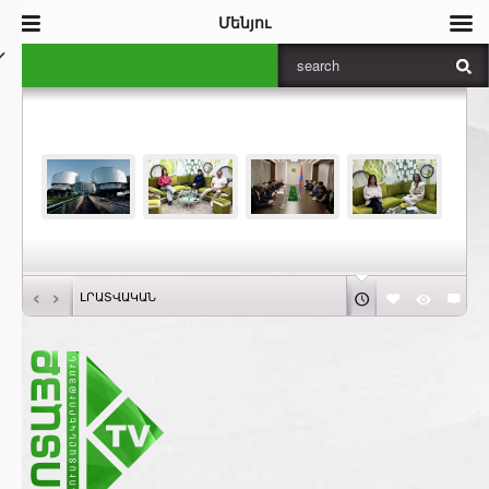
Մենյու
‹
›
ԼՐԱՏՎԱԿԱՆ