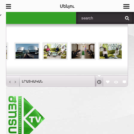
Մենյու
‹
›
ԼՐԱՏՎԱԿԱՆ