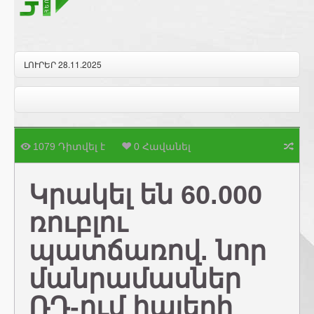
ԼՈՒՐԵՐ 28.11.2025
1079 Դիտվել է
0 Հավանել
Կրակել են 60.000
ռուբլու
պատճառով. նոր
մանրամասներ
ՌԴ-ում հայերի