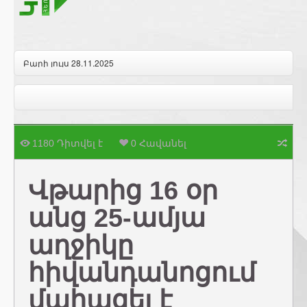
Բարի լույս 28.11.2025
1180 Դիտվել է
0 Հավանել
Վթարից 16 օր
անց 25-ամյա
աղջիկը
հիվանդանոցում
մահացել է