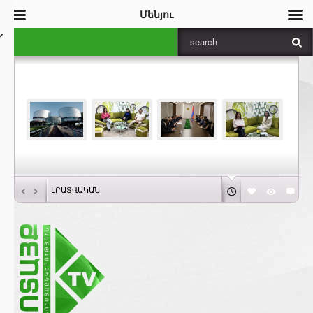
Մենյու
‹
›
ԼՐԱՏՎԱԿԱՆ