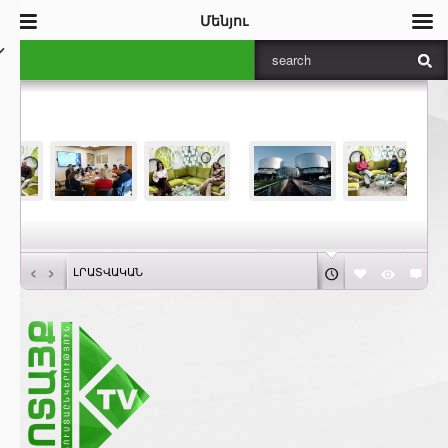
Մենյու
‹
›
ԼՐԱՏՎԱԿԱՆ