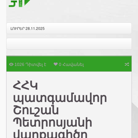
ԼՈՒՐԵՐ 28.11.2025
1026 Դիտվել է
0 Հավանել
ՀՀԿ
պատգամավոր
Շուշան
Պետրոսյանի
վարքագիծը