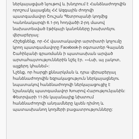
ներկայացված նյութով և խնդրում է Հանձնաժողովին
որոշում կայացնել ՀՀ Ազգային ժողովի
պատգամավոր Շուշան Պետրոսյանի կողմից
Կանոնակարգի 6.1-րդ հոդվածի 2-րդ մասով
նախատեսված էթիկայի կանոնները խախտելու
վերաբերյալ:
Հիշեցնենք, որ ՀՀ վաստակավոր արտիստի կոչումը
կրող պատգամավորը Facebook-ի օգտատեր Գայանե
Շահինյանի գրառմանն ի պատասխան արված
արտահայտություններին նշել էր. ««Լսի, այ լակոտ,
աչքերդ կհանեմ»:
Նշենք, որ հարցի քննարկման և դրա վերաբերյալ
հանձնաժողովին եզրակացություն ներկայացնելու
նպատակով հանձնաժողովի ներկայացուցիչ է
նշանակել պատգամավոր Խոսրով Հարությունյանին:
Փետրվարի 11-ին կայանալիք նիստում
հանձնաժողովի անդամները կլսեն դիմող և
պատասխանող կողմերի բացատրությունները: