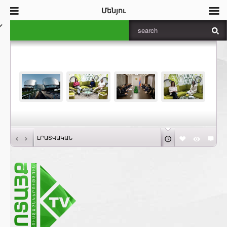
Մենյու
‹
›
ԼՐԱՏՎԱԿԱՆ