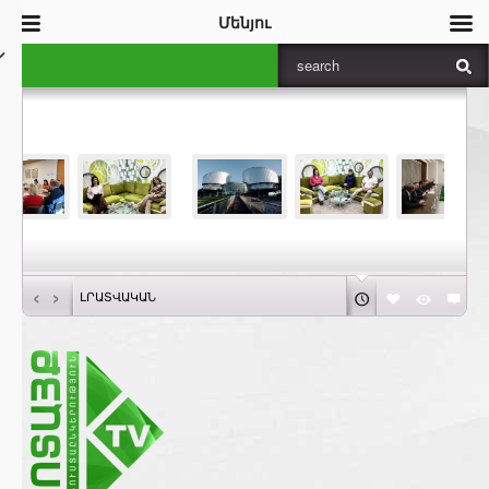
Մենյու
‹
›
ԼՐԱՏՎԱԿԱՆ