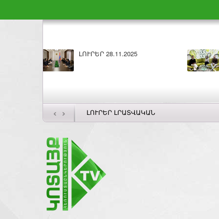
Բարի լույս 27.11.2025
ԼՈՒՐԵՐ
‹
›
ԼՈՒՐԵՐ ԼՐԱՏՎԱԿԱՆ