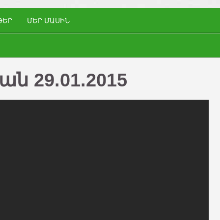
ԹԵՐ
ՄԵՐ ՄԱՍԻՆ
ն 29.01.2015