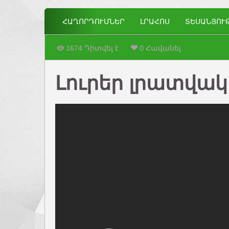
ՀԱՂՈՐԴՈՒՄՆԵՐ
ԼՐԱՀՈՍ
ՏԵՍԱՆՅՈՒ
1674 Դիտվել է
0 Հավանել
Լուրեր լրատվակա