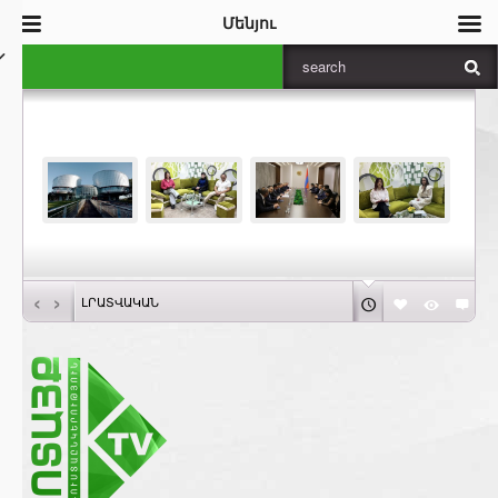
Մենյու
‹
›
ԼՐԱՏՎԱԿԱՆ