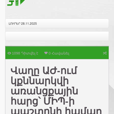
ԼՈՒՐԵՐ 28.11.2025
1098 Դիտվել է
0 Հավանել
Վաղը ԱԺ-ում
կքննարկվի
առանցքային
հարց՝ ՄԻՊ-ի
պաշտոնի համար