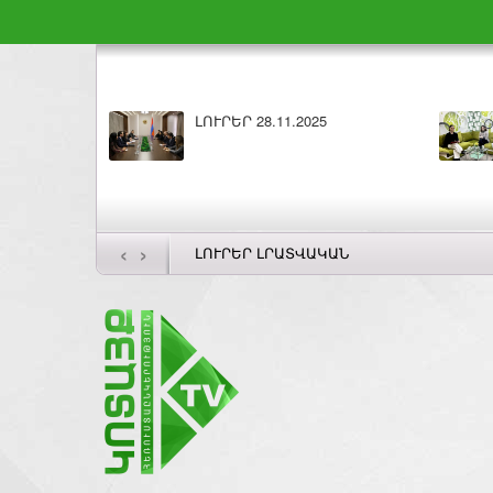
ԼՈՒՐԵՐ 27.11.2025
Բարի լույս 27.11.2
‹
›
ԼՈՒՐԵՐ ԼՐԱՏՎԱԿԱՆ