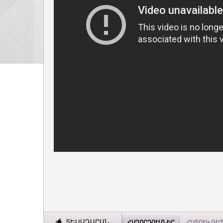
ՏԵՍԱԴԱՐԱՆ
ՀԱՂՈՐԴՈՒՄՆԵՐ
ՀԱՏՈՒԿ ՌԵ