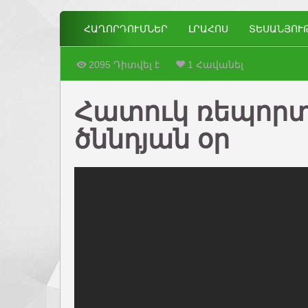
ՀԱՂՈՐԴՈՒՄՆԵՐ
ԼՐԱՀՈՍ
ՏԵՍԱՆՅՈՒ
2095 Դիտվել է
1 Հավանել
Հատուկ ռեպորտ
ծննդյան օր