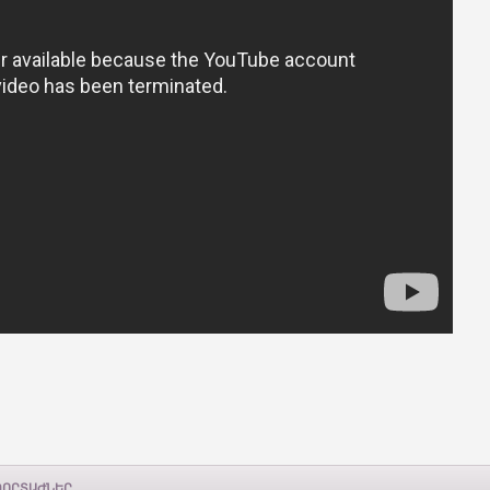
ՊՈՐՏԱԺՆԵՐ