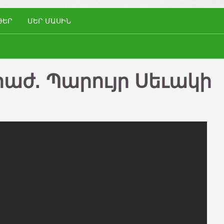
ԹԵՐ
ՄԵՐ ՄԱՍԻՆ
աժ. Պարույր Սեւակի