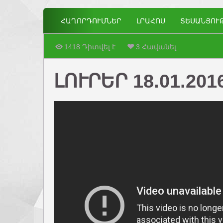
ՀԱՂՈՐԴՈՒՄՆԵՐ
ԼՐԱՀՈՍ
ՏԵՍԱՆՅՈՒ
1418 Դիտվել է
3 Հավանել
ԼՈՒՐԵՐ 18.01.201