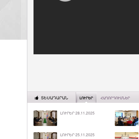
ՏԵՍԱԴԱՐԱՆ
ԼՈՒՐԵՐ
ՀԱՂՈՐԴՈՒՄՆԵՐ
ԼՈՒՐԵՐ 28.11.2025
ԼՈՒՐԵՐ 25.11.2025