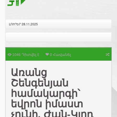
ԼՈՒՐԵՐ 28.11.2025
1046 Դիտվել է
0 Հավանել
Առանց
Շենգենյան
համակարգի՝
եվրոն իմաստ
չունի. Ժան-Կլոդ