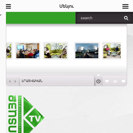
Մենյու
‹
›
ԼՐԱՏՎԱԿԱՆ