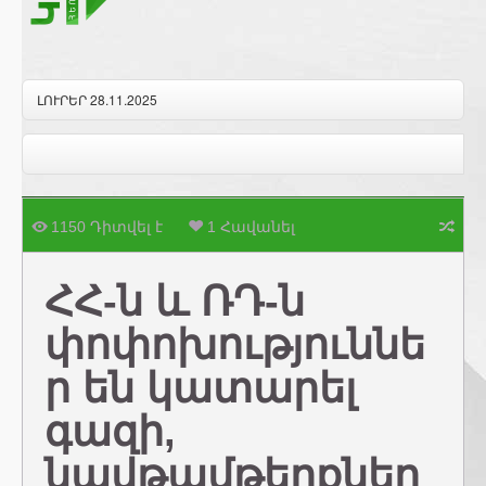
ԼՈՒՐԵՐ 28.11.2025
1150 Դիտվել է
1 Հավանել
ՀՀ-ն և ՌԴ-ն
փոփոխություննե
ր են կատարել
գազի,
նավթամթերքներ