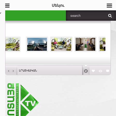
Մենյու
‹
›
ԼՐԱՏՎԱԿԱՆ