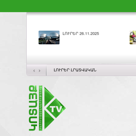
ԼՈՒՐԵՐ 26.11.2025
‹
›
ԼՈՒՐԵՐ ԼՐԱՏՎԱԿԱՆ