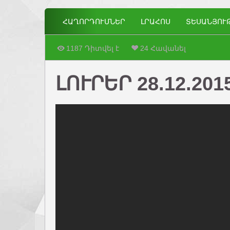
ՀԱՂՈՐԴՈՒՄՆԵՐ
ԼՐԱՀՈՍ
ՏԵՍԱՆՅՈՒ
1187 Դիտվել է
24 Հավանել
ԼՈՒՐԵՐ 28.12.201