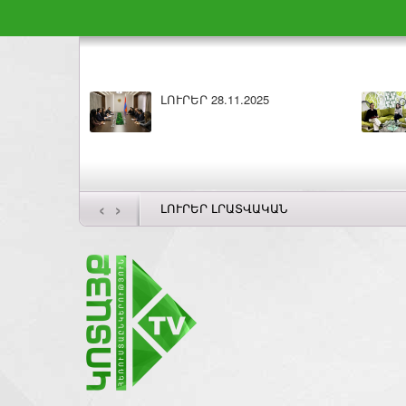
ԼՈՒՐԵՐ 27.11.2025
Բ
‹
›
ԼՈՒՐԵՐ ԼՐԱՏՎԱԿԱՆ