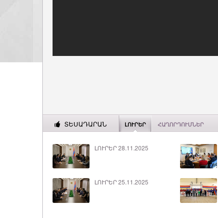
ՏԵՍԱԴԱՐԱՆ
ԼՈՒՐԵՐ
ՀԱՂՈՐԴՈՒՄՆԵՐ
ԼՈՒՐԵՐ 28.11.2025
ԼՈՒՐԵՐ 25.11.2025