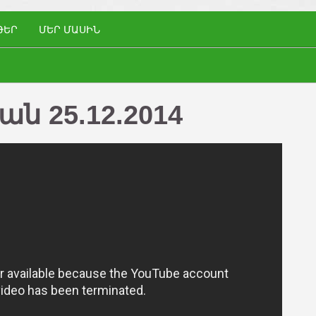
ԹԵՐ
ՄԵՐ ՄԱՍԻՆ
ն 25.12.2014