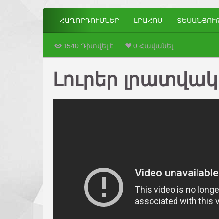
ՀԱՂՈՐԴՈՒՄՆԵՐ
ԼՐԱՀՈՍ
ՏԵՍԱՆՅՈՒ
1540 Դիտվել է
0 Հավանել
Լուրեր լրատվակա