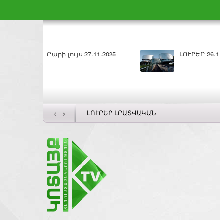
ԼՈՒՐԵՐ 26.11.2025
‹
›
ԼՈՒՐԵՐ ԼՐԱՏՎԱԿԱՆ