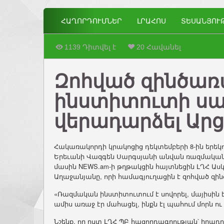
ՀԱՂՈՐԴՈՒՄՆԵՐ
ԼՐԱՀՈՍ
ՏԵՍԱՆՅՈՒ
1139 Դիտվել է
20 Հավանել
Զոհված զինծառ
ինստիտուտի սան
վերադարձել Ար
Հակառակորդի կրակոցից դեկտեմբերի 8-ին երեկ
Երեւանի Վազգեն Սարգսյանի անվան ռազմական 
մասին NEWS.am-ի թղթակցին հայտնեցին ԼՂՀ Աս
Աղաջանյանը, որի համագյուղացին է զոհված զին
«Ռազմական ինստիտուտում է սովորել, մայիսին է
ամիս առաջ էր մահացել, ինքն էլ պահում մորն ո
Նշենք, որ ըստ ԼՂՀ ՊԲ հացորդագրության՝ իրադր