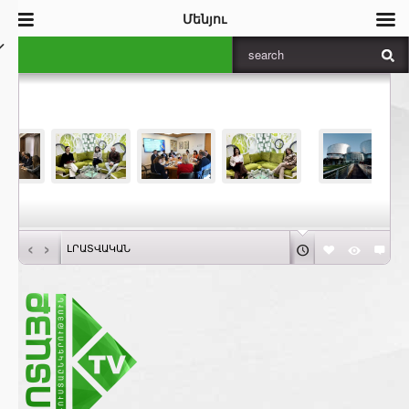
Մենյու
‹
›
ԼՐԱՏՎԱԿԱՆ