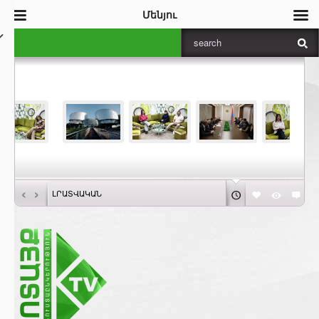
Մենյու
‹
›
ԼՐԱՏՎԱԿԱՆ