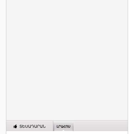
ՏԵՍԱԴԱՐԱՆ
ԼՐԱՀՈՍ