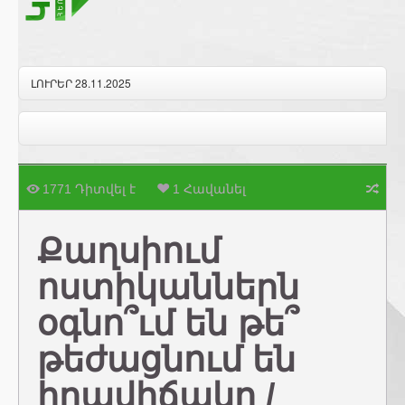
ԼՈՒՐԵՐ 28.11.2025
1771 Դիտվել է
1 Հավանել
Քաղսիում
ոստիկաններն
օգնո՞ւմ են թե՞
թեժացնում են
իրավիճակը /