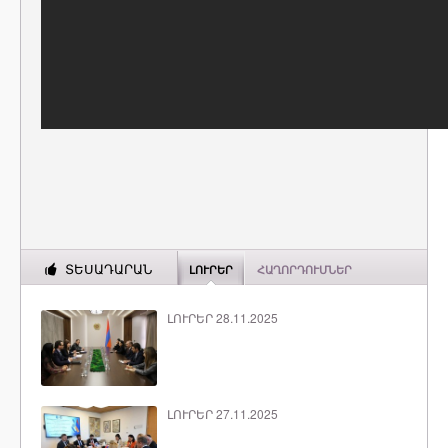
ՏԵՍԱԴԱՐԱՆ
ԼՈՒՐԵՐ
ՀԱՂՈՐԴՈՒՄՆԵՐ
ԼՈՒՐԵՐ 28.11.2025
ԼՈՒՐԵՐ 27.11.2025