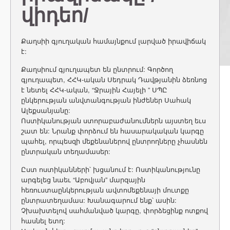
վիդեո/
Քաղսիի գյուղական համայնքում լարված իրավիճակ
է:
Քաղսիում գյուղապետ են ընտրում: Գործող
գյուղապետ, ՀՀԿ-ական Սեդրակ Դավթյանին ձեռնոց
է նետել ՀՀԿ-ական, “Ջրային Հայելի ” ՍՊԸ
ընկերության անվտանգության ինժեներ Սահակ
Ալեքսանյանը:
Ոստիկանության ստորաբաժանումներն այստեղ եւս
շատ են: Նրանք փորձում են հասարակական կարգը
պահել, որպեսզի մեքենաներով ընտրողները չհասնեն
ընտրական տեղամասեր:
Ըստ ոստիկանների՝ խցանում է: Ոստիկանությունը
արգելեց նաեւ “Աբովյան” մարզային
հեռուստաընկերության ավտոմեքենայի մուտքը
ընտրատեղամաս: Խանագարում ենք՝ ասին:
Չխախտելով սահմանված կարգը, փորձեցինք ոտքով
հասնել ետղ: