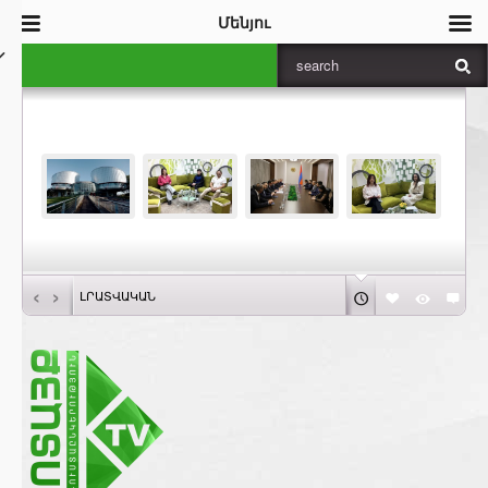
Մենյու
‹
›
ԼՐԱՏՎԱԿԱՆ