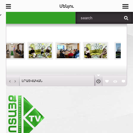
Մենյու
‹
›
ԼՐԱՏՎԱԿԱՆ