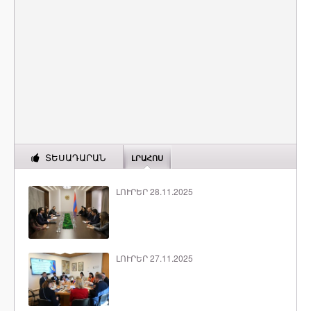
ՏԵՍԱԴԱՐԱՆ
ԼՐԱՀՈՍ
ԼՈՒՐԵՐ 28.11.2025
ԼՈՒՐԵՐ 27.11.2025