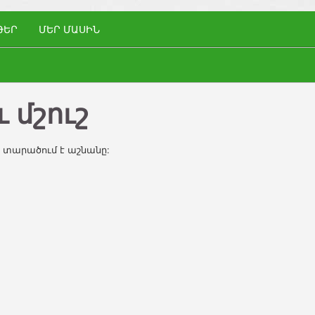
ԹԵՐ
ՄԵՐ ՄԱՍԻՆ
ւ մշուշ
ն տարածում է աշնանը: