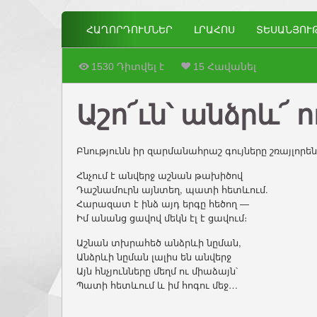
ՀԱՂՈՐԴՈՒՄՆԵՐ
ԼՐԱՀՈՍ
ՏԵՍԱՆՅՈՒ
1530 Դիտվել է
15 Հավանել
Աշո՜ւն՝ անձրև՜ ո
Բնությունն իր զարմանահրաշ գույները շռայլորե
Հնչում է անվերջ աշնան թախիծով
Դաշնամուրն այնտեղ, պատի հետևում.
Հարազատ է ինձ այդ երգը հեծող —
Իմ անանց ցավով մեկն էլ է ցավում։
Աշնան տխրահեծ անձրևի նըման,
Անձրևի նըման լալիս են անվերջ
Այն հնչյունները մեղմ ու միաձայն՝
Պատի հետևում և իմ հոգու մեջ…