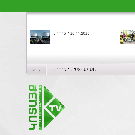
ԼՈՒՐԵՐ 26.11.2025
‹
›
ԼՈՒՐԵՐ ԼՐԱՏՎԱԿԱՆ