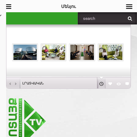
Մենյու
‹
›
ԼՐԱՏՎԱԿԱՆ