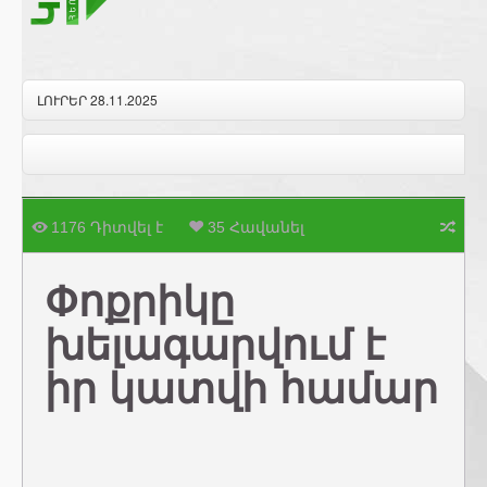
ԼՈՒՐԵՐ 28.11.2025
1176 Դիտվել է
35 Հավանել
Փոքրիկը
խելագարվում է
իր կատվի համար