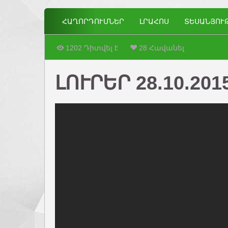
ՀԱՂՈՐԴՈՒՄՆԵՐ
ԼՐԱՀՈՍ
ՏԵՍԱՆՅՈՒ
1202 Դիտվել է
28 Հավանել
ԼՈՒՐԵՐ 28.10.201