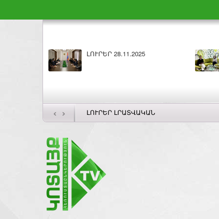
Բարի լույս 28.11.2025
ԼՈՒՐԵՐ 27.11
‹
›
ԼՈՒՐԵՐ ԼՐԱՏՎԱԿԱՆ